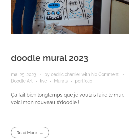
doodle mural 2023
mai 25, 2023
by
cedric.charrier
with
No Comment
Doodle Art
live
Murals
portfolio
Ça fait bien longtemps que je voulais faire le mur,
voici mon nouveau #doodle !
Read More