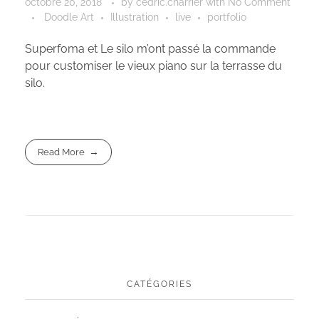
octobre 20, 2018
by
cedric.charrier
with
No Comment
Doodle Art
Illustration
live
portfolio
Superfoma et Le silo m’ont passé la commande
pour customiser le vieux piano sur la terrasse du
silo.
Read More
CATÉGORIES