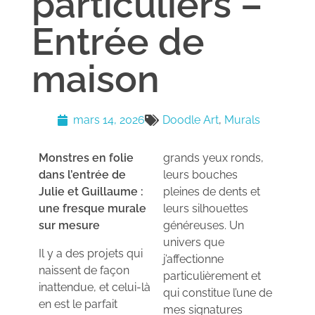
particuliers –
Entrée de
maison
mars 14, 2026
Doodle Art
,
Murals
Monstres en folie
grands yeux ronds,
dans l’entrée de
leurs bouches
Julie et Guillaume :
pleines de dents et
une fresque murale
leurs silhouettes
sur mesure
généreuses. Un
univers que
Il y a des projets qui
j’affectionne
naissent de façon
particulièrement et
inattendue, et celui-là
qui constitue l’une de
en est le parfait
mes signatures