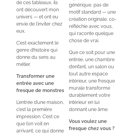
de ces tableaux, ils
générique, pas de
ont découvert mon
motif standard — une
univers — et ont eu
création originale, co-
envie de l’inviter chez
réfléchie avec vous,
eux.
qui raconte quelque
chose de vrai.
C’est exactement le
genre d’histoire qui
Que ce soit pour une
donne du sens au
entrée, une chambre
métier.
d’enfant, un salon ou
tout autre espace
Transformer une
intérieur, une fresque
entrée avec une
murale transforme
fresque de monstres
durablement votre
L’entrée d’une maison,
intérieur en lui
c’est la première
donnant une âme.
impression. C’est ce
Vous voulez une
que l’on voit en
fresque chez vous ?
arrivant, ce qui donne